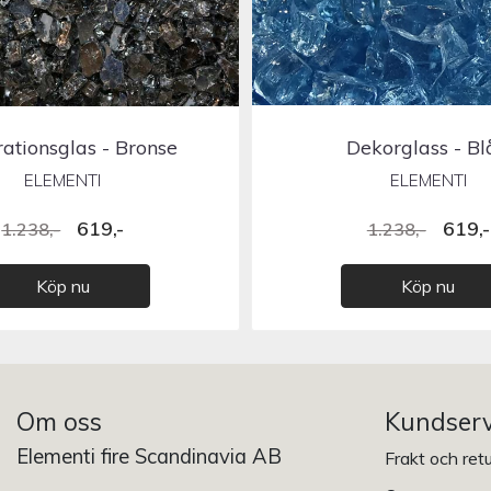
ationsglas - Bronse
Dekorglass - Bl
ELEMENTI
ELEMENTI
619,-
619,-
1.238,-
1.238,-
Köp nu
Köp nu
Om oss
Kundserv
Elementi fire Scandinavia AB
Frakt och ret